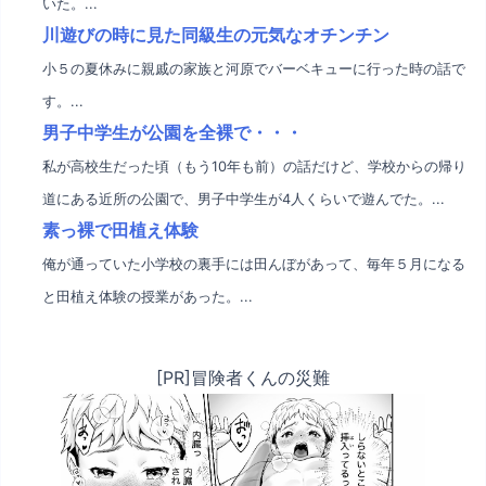
いた。...
川遊びの時に見た同級生の元気なオチンチン
小５の夏休みに親戚の家族と河原でバーベキューに行った時の話で
す。...
男子中学生が公園を全裸で・・・
私が高校生だった頃（もう10年も前）の話だけど、学校からの帰り
道にある近所の公園で、男子中学生が4人くらいで遊んでた。...
素っ裸で田植え体験
俺が通っていた小学校の裏手には田んぼがあって、毎年５月になる
と田植え体験の授業があった。...
[PR]冒険者くんの災難