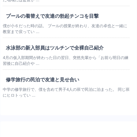
プールの着替えで友達の勃起チンコを目撃
僕が小６だった時の話。 プールの授業が終わり、友達の卓也と一緒に
教室まで戻ってい ...
水泳部の新入部員はツルチンで全裸自己紹介
4月の仮入部期間が終わった日の翌日、突然先輩から「お前ら明日の練
習後に自己紹介や ...
修学旅行の民泊で友達と見せ合い
中学の修学旅行で、僕を含めて男子4人の班で民泊に泊まった。 同じ班
にヒロトってい ...