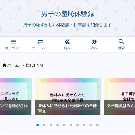
男子の羞恥体験録
男子の恥ずかしい体験談・目撃談を紹介します





サイドバー
前へ
次へ
検索

ホーム
>

CFNM
パンツを脱がされ
昼休みに見せられた同級生の全裸
男子部員はみん
写真