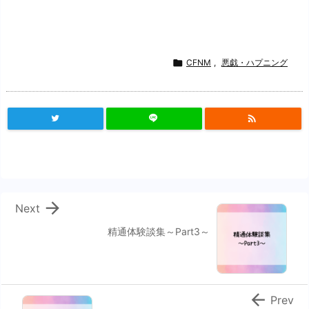

CFNM
,
悪戯・ハプニング


Next
精通体験談集～Part3～

Prev