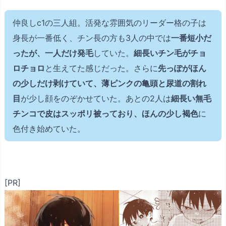
仲良しc1の三人組。活発な雰囲気のリーダー格の子は
身長が一番低く、チン長の方も3人の中では
一番短小だ
ったが、一人だけ発毛
していた。
細長いチン毛がチョ
ロチョロ
と生えてた感じだった。さらに
先っぽがほん
の少しだけ剥けていて、薄ピンクの亀頭と尿道の割れ
目
が少し顔をのぞかせていた。あとの2人は
細長い無毛
チンコで皮はスッポリ被っており、ほんの少し褐色
に
色付き始めていた。
[PR]