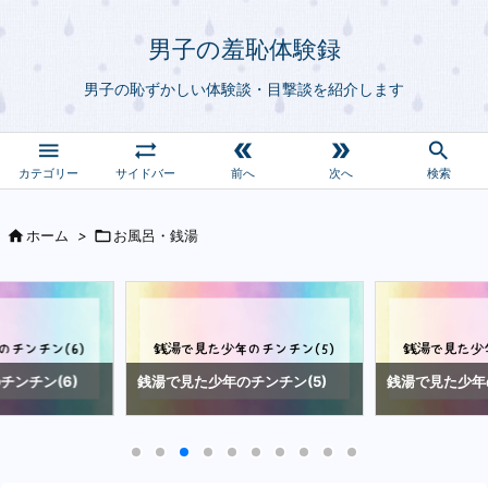
男子の羞恥体験録
男子の恥ずかしい体験談・目撃談を紹介します





サイドバー
前へ
次へ
検索

ホーム
>

お風呂・銭湯
チンチン(6)
銭湯で見た少年のチンチン(5)
銭湯で見た少年の