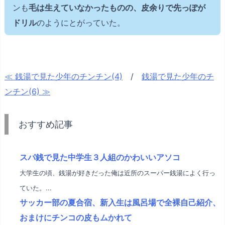
ンも
毛は生えていなかったものの、皮余りで先っぽが
ドリル
のようにとがっていた。
≪ 銭湯で見た少年のチンチン(4)
/
銭湯で見た少年のチ
ンチン(6) ≫
おすすめ記事
スパ銭で見た中学生３人組のかわいいアソコ
大学生の頃、銭湯が好きだった俺は近所のスーパー銭湯によく行っ
ていた。...
サッカー部の夏合宿、新入生は風呂場で全裸自己紹介、
おまけにチンコの皮もムかれて