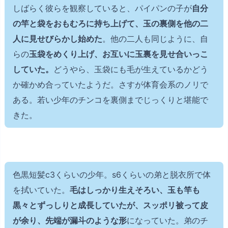
しばらく彼らを観察していると、パイパンの子が
自分
の竿と袋をおもむろに持ち上げて、玉の裏側を他の二
人に見せびらかし始めた
。他の二人も同じように、自
らの
玉袋をめくり上げ、お互いに玉裏を見せ合いっこ
していた。
どうやら、玉袋にも毛が生えているかどう
か確かめ合っていたようだ。さすが体育会系のノリで
ある。若い少年のチンコを裏側までじっくりと堪能で
きた。
色黒短髪c3くらいの少年。s6くらいの弟と脱衣所で体
を拭いていた。
毛はしっかり生えそろい、玉も竿も
黒々とずっしりと成長していたが、スッポリ被って皮
が余り、先端が漏斗のような形
になっていた。弟のチ