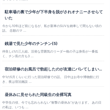
駐車場の裏で少年が下半身を脱がされオナニーさせらて
いた
今から10年ほど前になるが、私が新車のSUVを納車して間もない頃の
話。 念願のマ ...
銭湯で見た少年のチンチン(5)
仲良しc1の三人組。活発な雰囲気のリーダー格の子は身長が一番低
く、チン長の方も3 ...
宿泊研修のお風呂で勃起したのが友達にバレてしまい…
中1の5月くらいに行った宿泊研修での話。 日中はお寺や博物館に行
き、夜は宿泊施設 ...
昼休みに見せられた同級生の全裸写真
中学生の頃、今でも忘れられない“衝撃の昼休み”があります。 あの日
の私は、いつも ...