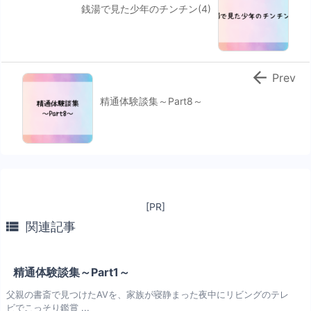
銭湯で見た少年のチンチン(4)

Prev
精通体験談集～Part8～
[PR]

関連記事
精通体験談集～Part1～
父親の書斎で見つけたAVを、家族が寝静まった夜中にリビングのテレ
ビでこっそり鑑賞 ...