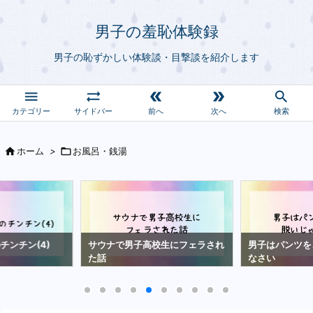
男子の羞恥体験録
男子の恥ずかしい体験談・目撃談を紹介します





サイドバー
前へ
次へ
検索

ホーム
>

お風呂・銭湯
チンチン(4)
サウナで男子高校生にフェラされ
男子はパンツを
た話
なさい