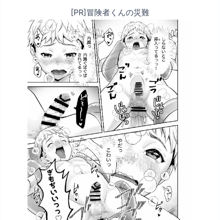
[PR]冒険者くんの災難