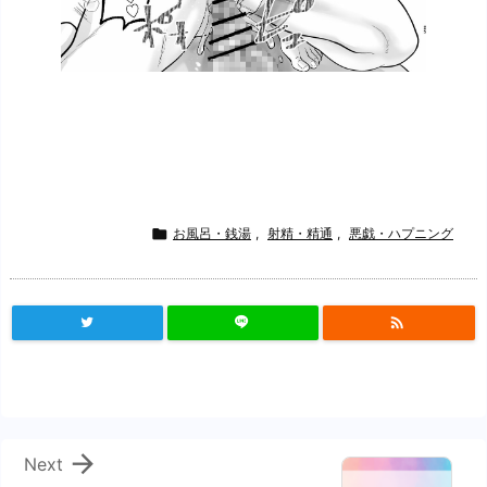

お風呂・銭湯
,
射精・精通
,
悪戯・ハプニング


Next